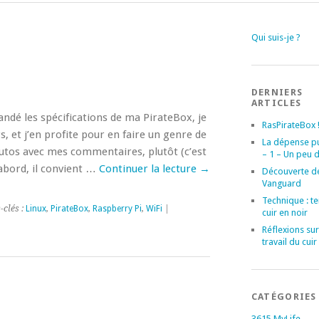
Qui suis-je ?
DERNIERS
ARTICLES
ndé les spécifications de ma PirateBox, je
RasPirateBox 
, et j’en profite pour en faire un genre de
La dépense p
tutos avec mes commentaires, plutôt (c’est
– 1 – Un peu d
abord, il convient …
Continuer la lecture
→
Découverte d
Vanguard
Technique : t
-clés :
Linux
,
PirateBox
,
Raspberry Pi
,
WiFi
|
cuir en noir
Réflexions sur
travail du cuir
CATÉGORIES
3615 MyLife