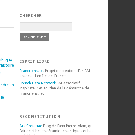
CHERCHER
!
ublique
ESPRIT LIBRE
’histoire
Franciliens.net
Projet de création d’un FAI
e
associatif en Île-de-France
French Data Network
FAI associatif,
eindre un
inspirateur et soutien de la démarche de
Franciliens.net
 le
RECONSTITUTION
Ars Cretariae
Blog de l’ami Pierre-Alain, qui
fait de si belles céramiques antiques et haut-