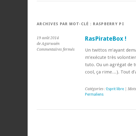
ARCHIVES PAR MOT-CLÉ :
RASPBERRY PI
RasPirateBox !
19 août 2014
de Agarwaën
sur
Commentaires fermés
Un twittos m’ayant dema
RasPirateBox
m’exécute très volontiers
!
tuto. Ou un agrégat de 
cool, ça rime…). Tout d’
Catégories :
Esprit libre
| Mots
Permaliens