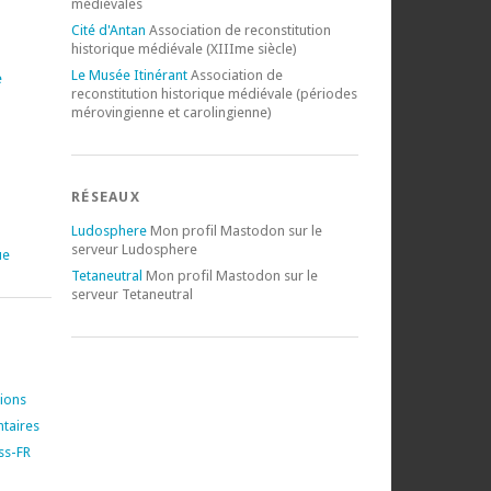
médiévales
Cité d'Antan
Association de reconstitution
historique médiévale (XIIIme siècle)
Le Musée Itinérant
Association de
e
reconstitution historique médiévale (périodes
mérovingienne et carolingienne)
RÉSEAUX
Ludosphere
Mon profil Mastodon sur le
serveur Ludosphere
ue
Tetaneutral
Mon profil Mastodon sur le
serveur Tetaneutral
tions
taires
ss-FR