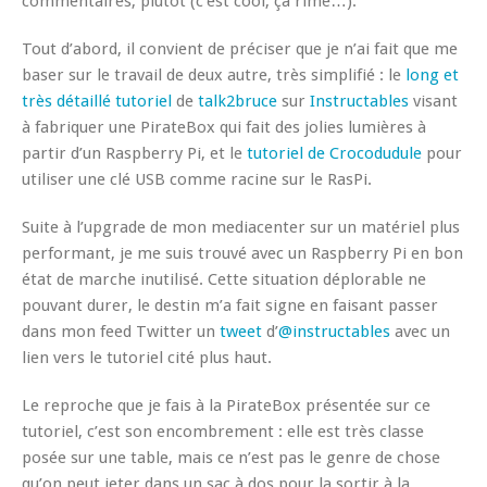
commentaires, plutôt (c’est cool, ça rime…).
Tout d’abord, il convient de préciser que je n’ai fait que me
baser sur le travail de deux autre, très simplifié : le
long et
très détaillé tutoriel
de
talk2bruce
sur
Instructables
visant
à fabriquer une PirateBox qui fait des jolies lumières à
partir d’un Raspberry Pi, et le
tutoriel de Crocodudule
pour
utiliser une clé USB comme racine sur le RasPi.
Suite à l’upgrade de mon mediacenter sur un matériel plus
performant, je me suis trouvé avec un Raspberry Pi en bon
état de marche inutilisé. Cette situation déplorable ne
pouvant durer, le destin m’a fait signe en faisant passer
dans mon feed Twitter un
tweet
d’
@instructables
avec un
lien vers le tutoriel cité plus haut.
Le reproche que je fais à la PirateBox présentée sur ce
tutoriel, c’est son encombrement : elle est très classe
posée sur une table, mais ce n’est pas le genre de chose
qu’on peut jeter dans un sac à dos pour la sortir à la