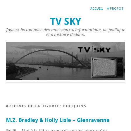
ACCUEIL
À PROPOS
TV SKY
Joyeux boxon avec des morceaux d'informatique, de politique
et d'histoire dedans.
ARCHIVES DE CATÉGORIE :
BOUQUINS
M.Z. Bradley & Holly Lisle – Glenravenne
Gniiii… Mal à la tête : panne d’aspirine alors qu’un